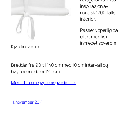
inspirasjon av
nordisk 1700 talls
interiør.
Passer ypperlig på
ett romantisk
innredet soverom.
Kjøp lingardin
Bredder fra 90 til 140 cm med 10 cm intervall og
høyde/lengde er 120 cm
Mer info om/kjøp heisgardin i lin
11. november 2014